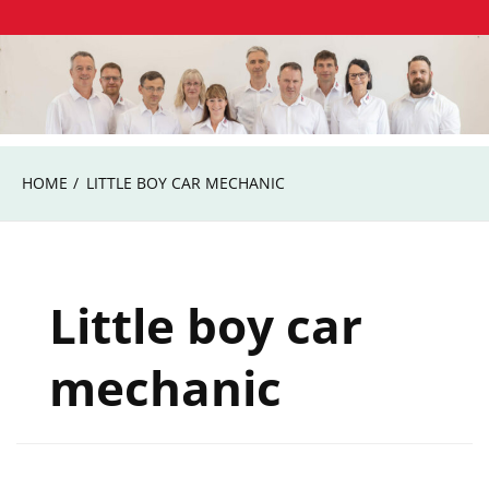
Skip
Autohaus Bohlig Frankfurt/Oder
to
Autohaus Bohlig
content
HOME
LITTLE BOY CAR MECHANIC
Little boy car
mechanic