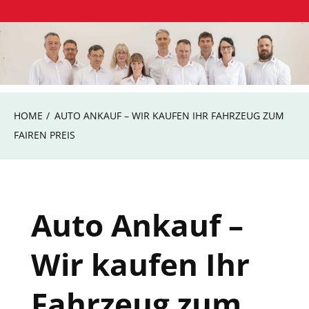
Skip
Autohaus Bohlig Frankfurt/Oder
to
Autohaus Bohlig
content
HOME
AUTO ANKAUF – WIR KAUFEN IHR FAHRZEUG ZUM
FAIREN PREIS
Auto Ankauf –
Wir kaufen Ihr
Fahrzeug zum