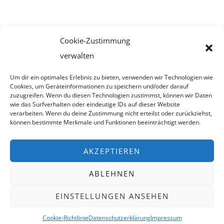
Cookie-Zustimmung
Impressum
verwalten
Cookie-Richtlinie (EU)
Um dir ein optimales Erlebnis zu bieten, verwenden wir Technologien wie
Cookies, um Geräteinformationen zu speichern und/oder darauf
Datenschutzerklärung
zuzugreifen. Wenn du diesen Technologien zustimmst, können wir Daten
wie das Surfverhalten oder eindeutige IDs auf dieser Website
verarbeiten. Wenn du deine Zustimmung nicht erteilst oder zurückziehst,
können bestimmte Merkmale und Funktionen beeinträchtigt werden.
AKZEPTIEREN
ABLEHNEN
All Rights Reserved
EINSTELLUNGEN ANSEHEN
Proudly powered by WordPress
Theme: AeonBlog by
AeonWP
.
Cookie-Richtlinie
Datenschutzerklärung
Impressum